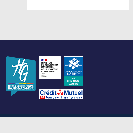
Fédération des MJC de Haute-Garonne - 153 Chemin de la Salade
Ponsan - 31400 Toulouse - 05 62 26 40 33